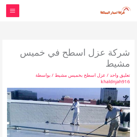
خطي
لى
لمحتوى
شركة عزل اسطح في خميس
مشيط
تعليق واحد
/
عزل اسطح بخميس مشيط
/ بواسطة
khaldnjah916