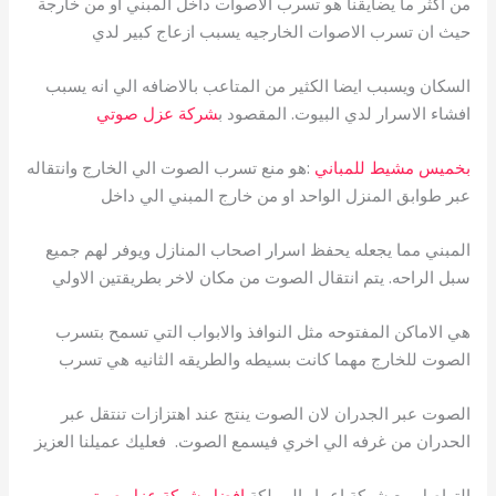
من اكثر ما يضايقنا هو تسرب الاصوات داخل المبني او من خارجة
حيث ان تسرب الاصوات الخارجيه يسبب ازعاج كبير لدي
السكان ويسبب ايضا الكثير من المتاعب بالاضافه الي انه يسبب
افشاء الاسرار لدي البيوت. المقصود ب
شركة عزل صوتي
بخميس مشيط للمباني
:هو منع تسرب الصوت الي الخارج وانتقاله
عبر طوابق المنزل الواحد او من خارج المبني الي داخل
المبني مما يجعله يحفظ اسرار اصحاب المنازل ويوفر لهم جميع
سبل الراحه. يتم انتقال الصوت من مكان لاخر بطريقتين الاولي
هي الاماكن المفتوحه مثل النوافذ والابواب التي تسمح بتسرب
الصوت للخارج مهما كانت بسيطه والطريقه الثانيه هي تسرب
الصوت عبر الجدران لان الصوت ينتج عند اهتزازات تنتقل عبر
الحدران من غرفه الي اخري فيسمع الصوت. فعليك عميلنا العزيز
التواصل مع شركة اعمار المملكة
افضل شركة عزل صوتي